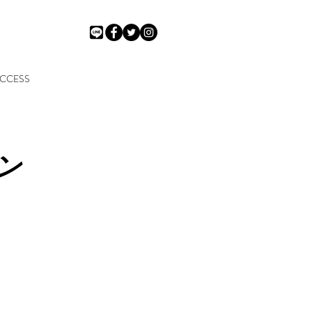
CCESS
ン