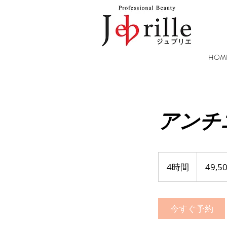
HOM
アンチ
49,500
円
4時間
4
49,
（税
込）
時
間
今すぐ予約